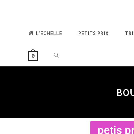
L’ECHELLE
PETITS PRIX
TR
0
BOU
petis pr