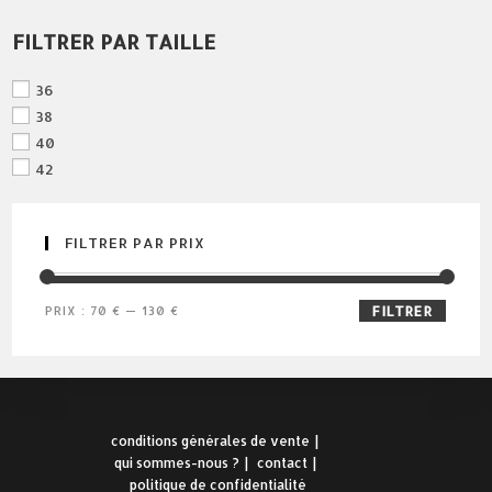
FILTRER PAR TAILLE
36
38
40
42
FILTRER PAR PRIX
prix
prix
PRIX :
70 €
—
130 €
FILTRER
min
max
conditions générales de vente
qui sommes-nous ?
contact
politique de confidentialité