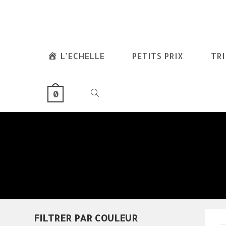
skip
to
content
L’ECHELLE
PETITS PRIX
TR
TOGGLE
0
WEBSITE
SEARCH
FILTRER PAR COULEUR