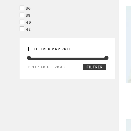
36
38
40
42
FILTRER PAR PRIX
prix
prix
PRIX :
40 €
—
200 €
FILTRER
min
max