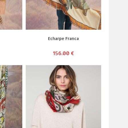
Echarpe Franca
156.00
€