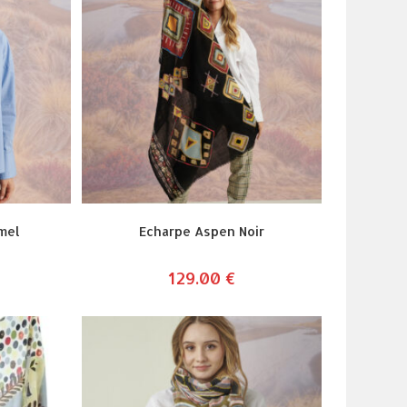
mel
Echarpe Aspen Noir
129.00
€