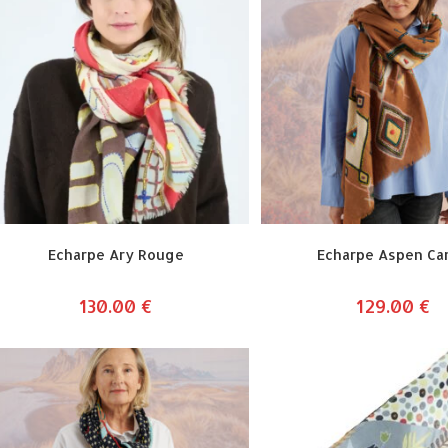
Echarpe Ary Rouge
Echarpe Aspen Ca
130.00
€
129.00
€