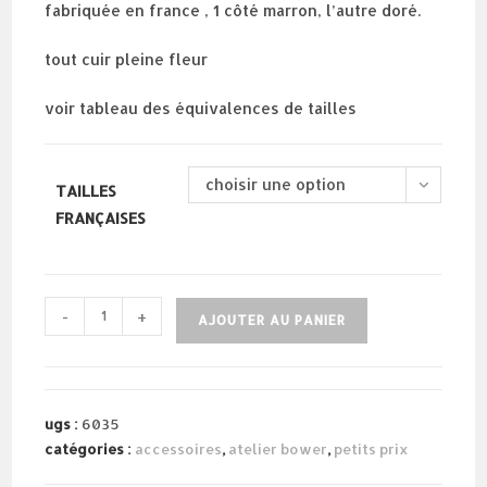
fabriquée en france , 1 côté marron, l’autre doré.
tout cuir pleine fleur
voir tableau des équivalences de tailles
choisir une option
TAILLES
FRANÇAISES
quantité
-
+
AJOUTER AU PANIER
de
ceinture
réversible
ugs :
6035
catégories :
accessoires
,
atelier bower
,
petits prix