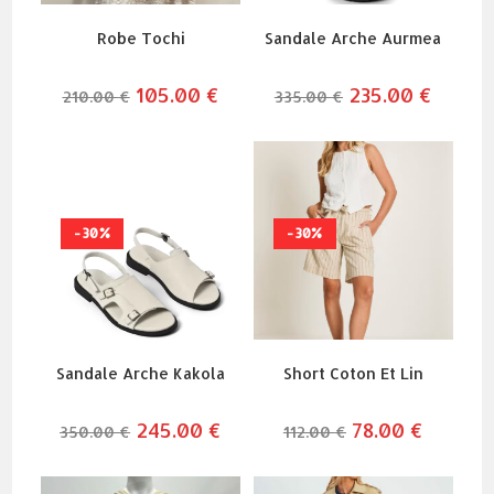
Robe Tochi
Sandale Arche Aurmea
le
105.00
€
le
le
235.00
€
le
210.00
€
335.00
€
prix
prix
prix
prix
initial
actuel
initial
actuel
était :
est :
était :
est :
210.00 €.
105.00 €.
335.00 €.
235.00 
-30%
-30%
Sandale Arche Kakola
Short Coton Et Lin
le
245.00
€
le
le
78.00
€
le
350.00
€
112.00
€
prix
prix
prix
prix
initial
actuel
initial
actuel
était :
est :
était :
est :
350.00 €.
245.00 €.
112.00 €.
78.00 €.