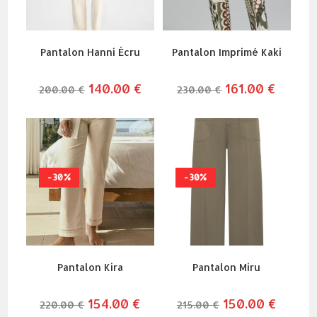
Pantalon Hanni Écru
Pantalon Imprimé Kaki
le
140.00
€
le
le
161.00
€
le
200.00
€
230.00
€
prix
prix
prix
prix
initial
actuel
initial
actuel
était :
est :
était :
est :
200.00 €.
140.00 €.
230.00 €.
161.00 €
-30%
-30%
Pantalon Kira
Pantalon Miru
le
154.00
€
le
le
150.00
€
le
220.00
€
215.00
€
prix
prix
prix
prix