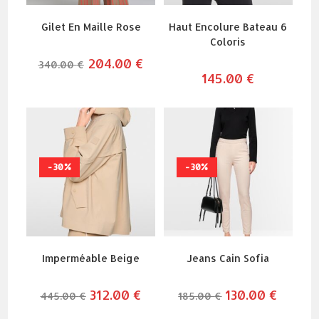
Gilet En Maille Rose
Haut Encolure Bateau 6
Coloris
le
204.00
€
le
340.00
€
prix
prix
145.00
€
initial
actuel
était :
est :
340.00 €.
204.00 €.
-30%
-30%
Imperméable Beige
Jeans Cain Sofia
le
312.00
€
le
le
130.00
€
le
445.00
€
185.00
€
prix
prix
prix
prix
initial
actuel
initial
actuel