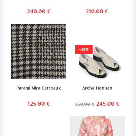
240.00
€
310.00
€
-30%
Parami Mira Carreaux
Arche Honnao
125.00
€
le
245.00
€
le
350.00
€
prix
prix
initial
actuel
était :
est :
350.00 €.
245.00 