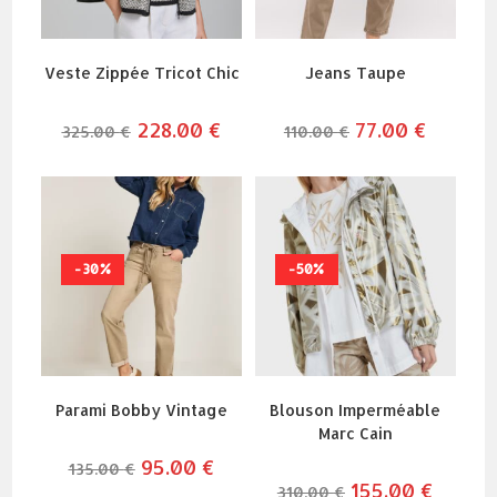
Veste Zippée Tricot Chic
Jeans Taupe
le
228.00
€
le
le
77.00
€
le
325.00
€
110.00
€
prix
prix
prix
prix
initial
actuel
initial
actuel
était :
est :
était :
est :
325.00 €.
228.00 €.
110.00 €.
77.00 €.
-30%
-50%
Parami Bobby Vintage
Blouson Imperméable
Marc Cain
le
95.00
€
le
135.00
€
prix
prix
le
155.00
€
le
310.00
€
initial
actuel