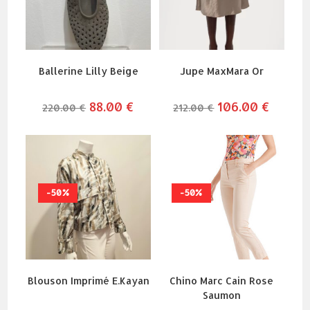
Ballerine Lilly Beige
Jupe MaxMara Or
le
88.00
€
le
le
106.00
€
le
220.00
€
212.00
€
prix
prix
prix
prix
initial
actuel
initial
actuel
était :
est :
était :
est :
220.00 €.
88.00 €.
212.00 €.
106.00 €
-50%
-50%
Blouson Imprimé E.Kayan
Chino Marc Cain Rose
Saumon