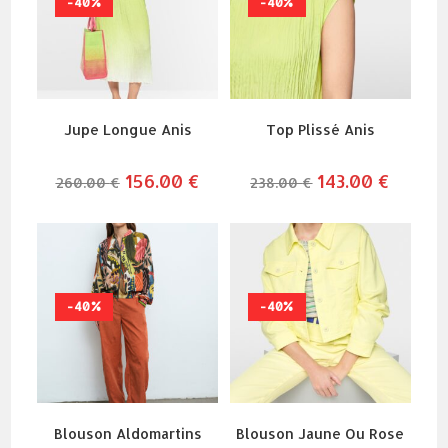
-40%
-40%
Jupe Longue Anis
Top Plissé Anis
le
156.00
€
le
le
143.00
€
le
260.00
€
238.00
€
prix
prix
prix
prix
initial
actuel
initial
actuel
était :
est :
était :
est :
260.00 €.
156.00 €.
238.00 €.
143.00 €
-40%
-40%
Blouson Aldomartins
Blouson Jaune Ou Rose