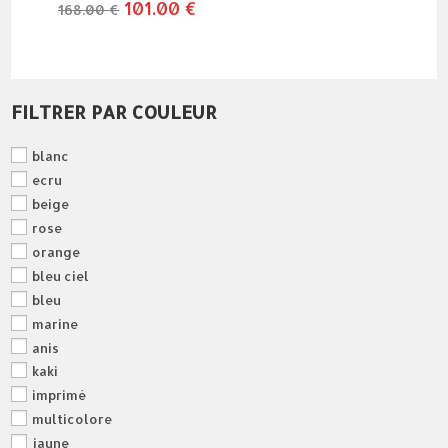
le
101.00
€
le
168.00
€
prix
prix
initial
actuel
était :
est :
168.00 €.
101.00 €.
FILTRER PAR COULEUR
blanc
ecru
beige
rose
orange
bleu ciel
bleu
marine
anis
kaki
imprimé
multicolore
jaune