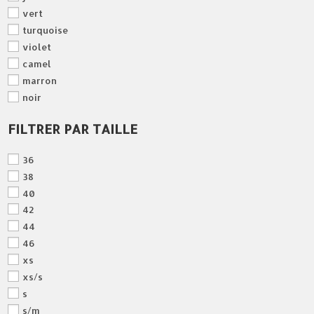
vert
turquoise
violet
camel
marron
noir
FILTRER PAR TAILLE
36
38
40
42
44
46
xs
xs/s
s
s/m