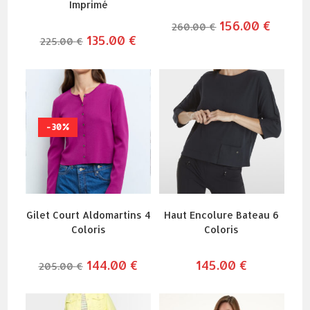
Imprimé
le
156.00
€
le
260.00
€
prix
prix
le
135.00
€
le
225.00
€
initial
actuel
prix
prix
était :
est :
initial
actuel
260.00 €.
156.00 
était :
est :
225.00 €.
135.00 €.
-30%
Gilet Court Aldomartins 4
Haut Encolure Bateau 6
Coloris
Coloris
le
144.00
€
le
145.00
€
205.00
€
prix
prix
initial
actuel
était :
est :
205.00 €.
144.00 €.