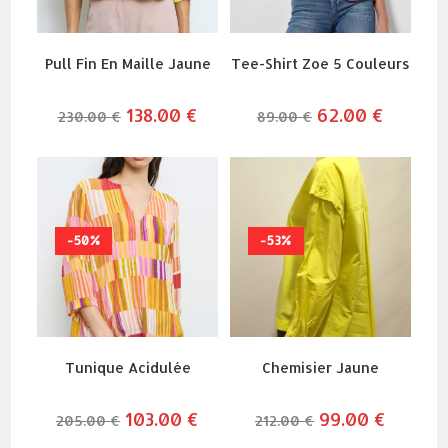
Pull Fin En Maille Jaune
Tee-Shirt Zoe 5 Couleurs
le
138.00
€
le
le
62.00
€
le
230.00
€
89.00
€
prix
prix
prix
prix
initial
actuel
initial
actuel
était :
est :
était :
est :
230.00 €.
138.00 €.
89.00 €.
62.00 €.
-50%
-53%
Tunique Acidulée
Chemisier Jaune
le
103.00
€
le
le
99.00
€
le
205.00
€
212.00
€
prix
prix
prix
prix
initial
actuel
initial
actuel