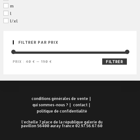
m
l
l/xl
FILTRER PAR PRIX
prix
prix
PRIX :
40 €
—
190 €
FILTRER
min
max
conditions générales de vente
qui sommes-nous ?
contact
politique de confidentialité
l'echelle 7,place de la république galerie du
pavillon 56400 auray france 02.97.56.67.60