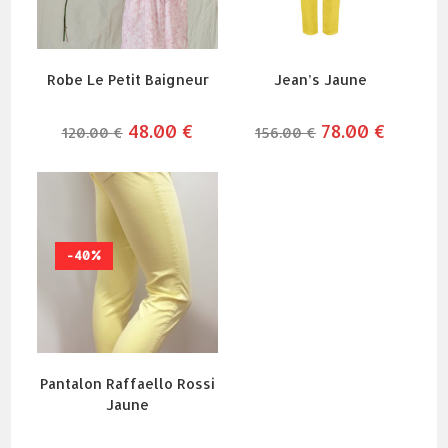
Robe Le Petit Baigneur
Jean’s Jaune
le
48.00
€
le
le
78.00
€
le
120.00
€
156.00
€
prix
prix
prix
prix
initial
actuel
initial
actuel
était :
est :
était :
est :
120.00 €.
48.00 €.
156.00 €.
78.00 €.
-40%
Pantalon Raffaello Rossi
Jaune