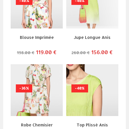
-40%
-40%
Blouse Imprimée
Jupe Longue Anis
le
119.00
€
le
le
156.00
€
le
198.00
€
260.00
€
prix
prix
prix
prix
initial
actuel
initial
actuel
était :
est :
était :
est :
198.00 €.
119.00 €.
260.00 €.
156.00 
-36%
-40%
Robe Chemisier
Top Plissé Anis