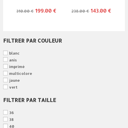
le
199.00
€
le
le
143.00
€
le
310.00
€
238.00
€
prix
prix
prix
prix
initial
actuel
initial
actuel
était :
est :
était :
est :
310.00 €.
199.00 €.
238.00 €.
143.00 €
FILTRER PAR COULEUR
blanc
anis
imprimé
multicolore
jaune
vert
FILTRER PAR TAILLE
36
38
40