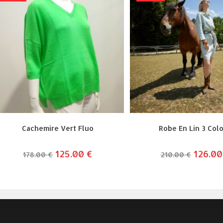
Cachemire Vert Fluo
Robe En Lin 3 Colo
le
125.00
€
le
le
126.0
178.00
€
210.00
€
prix
prix
prix
initial
actuel
initial
était :
est :
était :
178.00 €.
125.00 €.
210.00 €