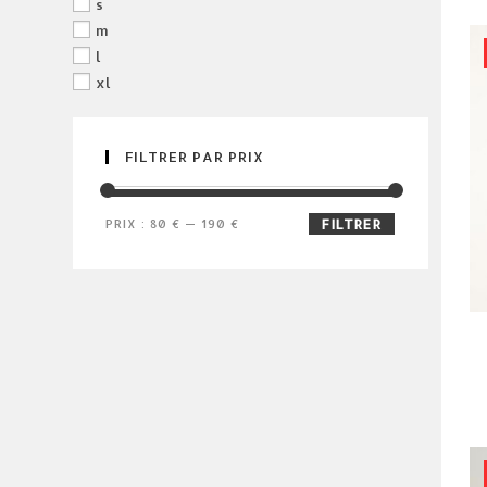
s
m
l
xl
FILTRER PAR PRIX
prix
prix
PRIX :
80 €
—
190 €
FILTRER
min
max