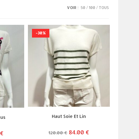
VOIR :
50
100
TOUS
-30%
Haut Soie Et Lin
tus
le
84.00
€
le
€
le
120.00
€
prix
prix
prix