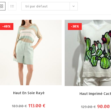
tri par défaut
-40%
-30%
Haut En Soie Rayé
Haut Imprimé Cac
le
113.00
€
le
le
90.00
189.00
€
129.00
€
prix
prix
prix