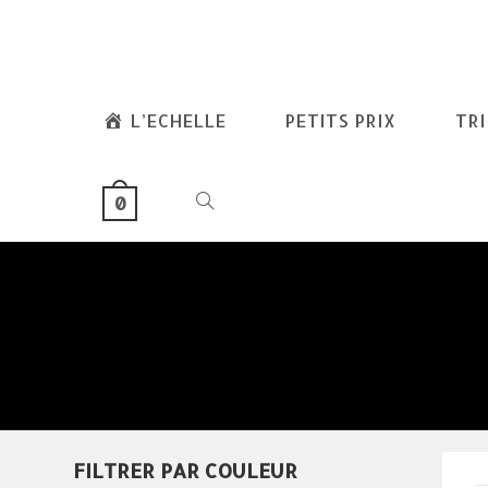
skip
to
content
L’ECHELLE
PETITS PRIX
TR
TOGGLE
0
WEBSITE
SEARCH
FILTRER PAR COULEUR