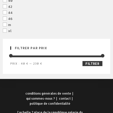
40
42
44
46
m
xl
FILTRER PAR PRIX
prix
prix
PRIX :
40 €
—
230 €
FILTRER
min
max
conditions générales de vente
qui sommes-nous ?
contact
politique de confidentialité
l'echelle 7,place de la république galerie du