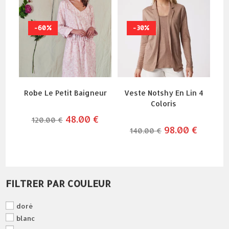
-60%
-30%
Robe Le Petit Baigneur
Veste Notshy En Lin 4
Coloris
le
48.00
€
le
120.00
€
prix
prix
le
98.00
€
le
140.00
€
initial
actuel
prix
prix
était :
est :
initial
actuel
120.00 €.
48.00 €.
était :
est :
140.00 €.
98.00 €.
FILTRER PAR COULEUR
doré
blanc