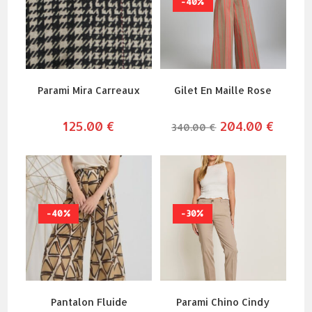
-40%
Parami Mira Carreaux
Gilet En Maille Rose
125.00
€
le
204.00
€
le
340.00
€
prix
prix
initial
actuel
était :
est :
340.00 €.
204.00 
-40%
-30%
Pantalon Fluide
Parami Chino Cindy