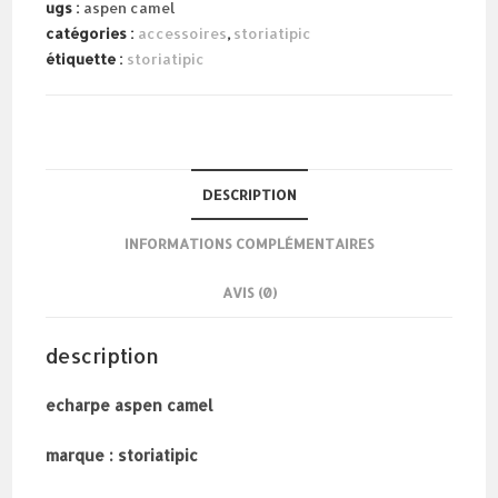
camel
ugs :
aspen camel
catégories :
accessoires
,
storiatipic
étiquette :
storiatipic
DESCRIPTION
INFORMATIONS COMPLÉMENTAIRES
AVIS (0)
description
echarpe aspen camel
marque : storiatipic