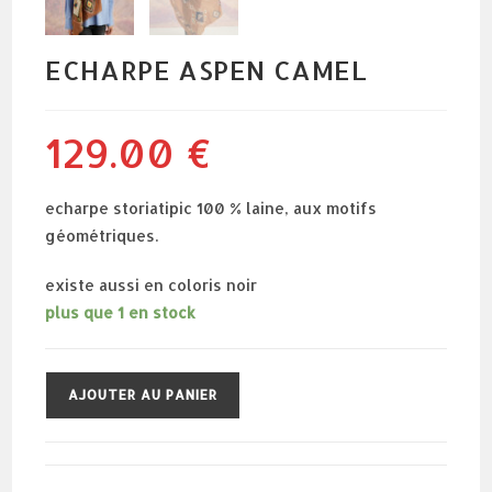
ECHARPE ASPEN CAMEL
129.00
€
echarpe storiatipic 100 % laine, aux motifs
géométriques.
existe aussi en coloris noir
plus que 1 en stock
quantité
AJOUTER AU PANIER
de
echarpe
aspen