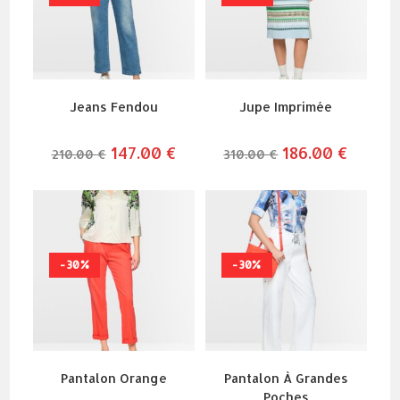
Jeans Fendou
Jupe Imprimée
le
147.00
€
le
le
186.00
€
le
210.00
€
310.00
€
prix
prix
prix
prix
initial
actuel
initial
actuel
était :
est :
était :
est :
210.00 €.
147.00 €.
310.00 €.
186.00 €
-30%
-30%
Pantalon Orange
Pantalon À Grandes
Poches