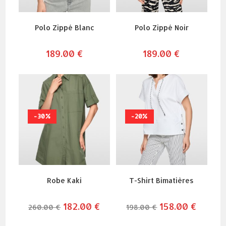
Polo Zippé Blanc
Polo Zippé Noir
189.00
€
189.00
€
-30%
-20%
Robe Kaki
T-Shirt Bimatières
le
182.00
€
le
le
158.00
€
le
260.00
€
198.00
€
prix
prix
prix
prix
initial
actuel
initial
actuel
était :
est :
était :
est :