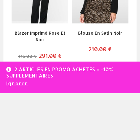
Blazer Imprimé Rose Et
Blouse En Satin Noir
Noir
210.00
€
le
291.00
€
le
415.00
€
prix
prix
initial
actuel
était :
est :
2 ARTICLES EN PROMO ACHETÉS = -10%
415.00 €.
291.00 €.
SUPPLÉMENTAIRES
Ignorer
-40%
Blouse Satin Ciel Ou
Doudoune Sans Manche