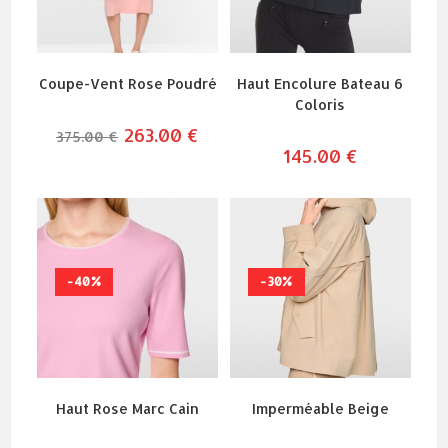
Coupe-Vent Rose Poudré
Haut Encolure Bateau 6
Coloris
le
263.00
€
le
375.00
€
prix
prix
145.00
€
initial
actuel
était :
est :
375.00 €.
263.00 €.
-40%
-30%
Haut Rose Marc Cain
Imperméable Beige