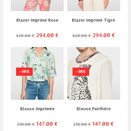
Blazer Imprimé Rose
Blazer Imprimé Tigré
le
294.00
€
le
le
294.00
€
le
420.00
€
420.00
€
prix
prix
prix
prix
initial
actuel
initial
actuel
était :
est :
était :
est :
420.00 €.
294.00 €.
420.00 €.
294.00 
-30%
-30%
Blouse Imprimée
Blouse Panthère
le
147.00
€
le
le
147.00
€
le
210.00
€
210.00
€
prix
prix
prix
prix
initial
actuel
initial
actuel