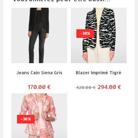
-30%
Jeans Cain Siena Gris
Blazer Imprimé Tigré
170.00
€
le
294.00
€
le
420.00
€
prix
prix
initial
actuel
était :
est :
420.00 €.
294.00 
-30%