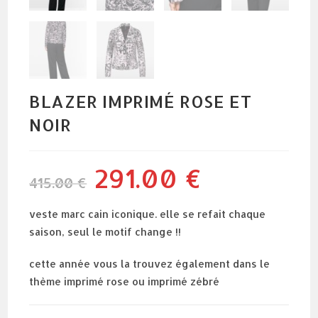
BLAZER IMPRIMÉ ROSE ET
NOIR
291.00
€
le
le
415.00
€
prix
prix
initial
actuel
était :
est :
415.00 €.
291.00 €.
veste marc cain iconique. elle se refait chaque
saison, seul le motif change !!
cette année vous la trouvez également dans le
thème imprimé rose ou imprimé zébré