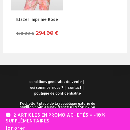
Blazer Imprimé Rose
le
294.00
€
le
420.00
€
prix
prix
initial
actuel
était :
est :
420.00 €.
294.00 €.
conditions générales de vente
qui sommes-nous ?
contact
politique de confidentialité
l'echelle 7,place de la république galerie du
pavillon 56400 auray france 02.97.56.67.60
2 ARTICLES EN PROMO ACHETÉS = -10%
SUPPLÉMENTAIRES
Ignorer