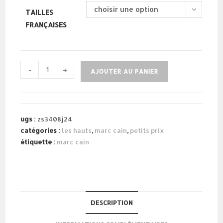
choisir une option
TAILLES
FRANÇAISES
quantité
-
+
AJOUTER AU PANIER
de
blazer
imprimé
rose
ugs :
zs3408j24
et
catégories :
les hauts
,
marc cain
,
petits prix
noir
étiquette :
marc cain
DESCRIPTION