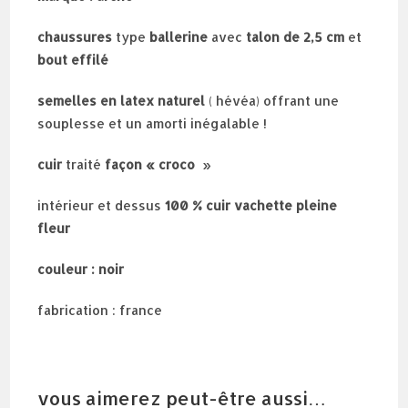
chaussures
type
ballerine
avec
talon de 2,5 cm
et
bout effilé
semelles en latex naturel
( hévéa) offrant une
souplesse et un amorti inégalable !
cuir
traité
façon « croco
»
intérieur et dessus
100 % cuir vachette pleine
fleur
couleur : noir
fabrication : france
vous aimerez peut-être aussi…