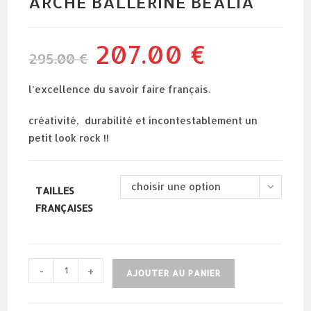
ARCHE BALLERINE BEALIA
207.00
€
le
le
295.00
€
prix
prix
initial
actuel
était :
est :
295.00 €.
207.00 €.
l’excellence du savoir faire français.
créativité, durabilité et incontestablement un
petit look rock !!
choisir une option
TAILLES
FRANÇAISES
quantité
-
+
AJOUTER AU PANIER
de
arche