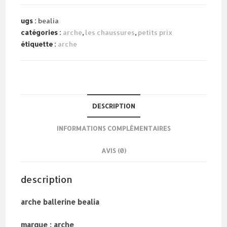
ballerine
bealia
ugs :
bealia
catégories :
arche
,
les chaussures
,
petits prix
étiquette :
arche
DESCRIPTION
INFORMATIONS COMPLÉMENTAIRES
AVIS (0)
description
arche ballerine bealia
marque : arche