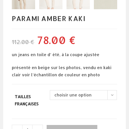
PARAMI AMBER KAKI
78.00
€
le
le
112.00
€
prix
prix
initial
actuel
était :
est :
112.00 €.
78.00 €.
un jeans en toile d’ été, à la coupe ajustée
présenté en beige sur les photos, vendu en kaki
clair voir l’échantillon de couleur en photo
choisir une option
TAILLES
FRANÇAISES
quantité