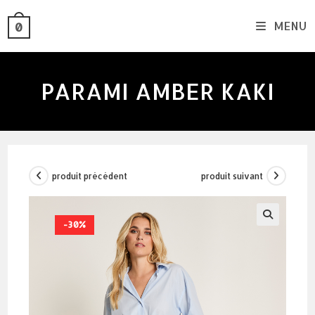
skip
MENU
0
to
content
PARAMI AMBER KAKI
produit précédent
produit suivant
-30%