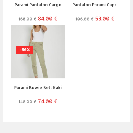
Parami Pantalon Cargo
Pantalon Parami Capri
le
84.00
€
le
le
53.00
€
le
168.00
€
106.00
€
prix
prix
prix
prix
initial
actuel
initial
actuel
était :
est :
était :
est :
168.00 €.
84.00 €.
106.00 €.
53.00 €.
-50%
Parami Bowie Belt Kaki
le
74.00
€
le
148.00
€
prix
prix
initial
actuel
était :
est :
148.00 €.
74.00 €.