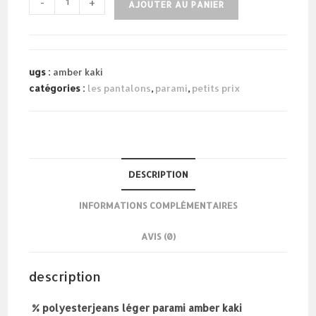
-
+
AJOUTER AU PANIER
de
parami
amber
kaki
ugs :
amber kaki
catégories :
les pantalons
,
parami
,
petits prix
DESCRIPTION
INFORMATIONS COMPLÉMENTAIRES
AVIS (0)
description
% polyesterjeans léger parami amber kaki