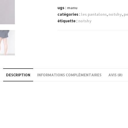
cachemire
ugs :
manu
catégories :
les pantalons
,
notshy
,
pe
étiquette :
notshy
DESCRIPTION
INFORMATIONS COMPLÉMENTAIRES
AVIS (0)