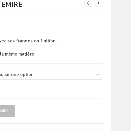
HEMIRE
x
uel
 :
00 €.
ec ses franges en finition.
la même matière
hoisir une option
NIER