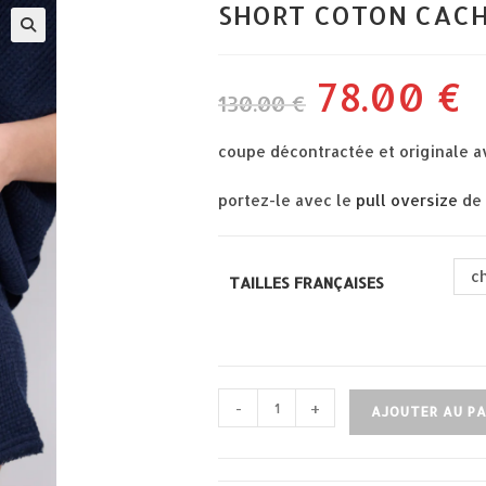
SHORT COTON CAC
78.00
€
le
le
130.00
€
prix
pri
initial
act
était :
est
130.00 €.
78.
coupe décontractée et originale av
portez-le avec le
pull oversize
de 
c
TAILLES FRANÇAISES
quantité
-
+
AJOUTER AU PA
de
short
coton