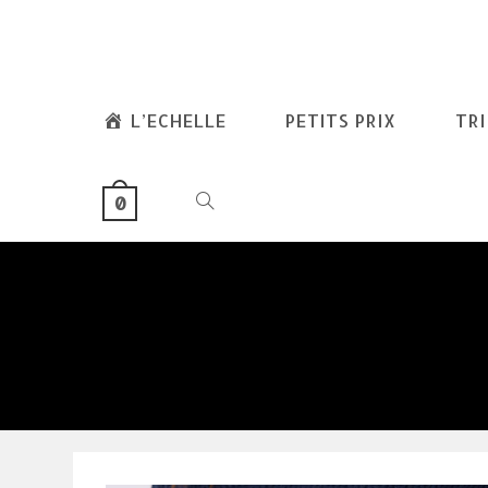
skip
to
content
L’ECHELLE
PETITS PRIX
TR
TOGGLE
0
WEBSITE
SEARCH