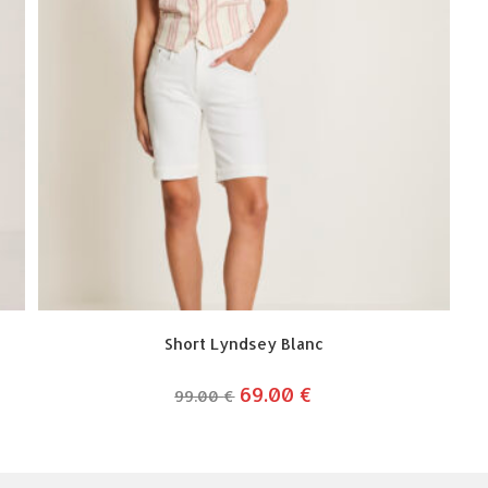
Short Lyndsey Blanc
le
69.00
€
le
99.00
€
prix
prix
initial
actuel
était :
est :
99.00 €.
69.00 €.