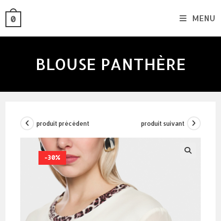
skip
MENU
0
to
content
BLOUSE PANTHÈRE
produit précédent
produit suivant
-30%