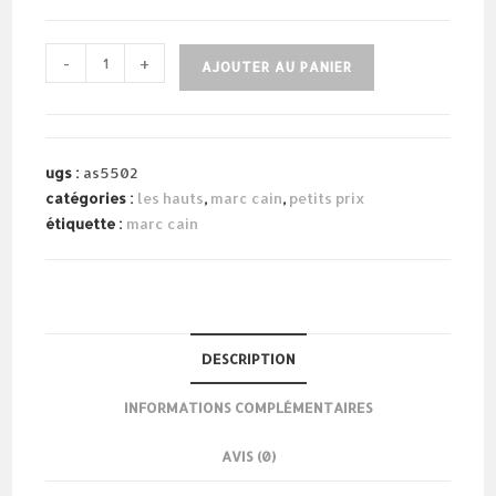
quantité
-
+
AJOUTER AU PANIER
de
blouse
panthère
ugs :
as5502
catégories :
les hauts
,
marc cain
,
petits prix
étiquette :
marc cain
DESCRIPTION
INFORMATIONS COMPLÉMENTAIRES
AVIS (0)