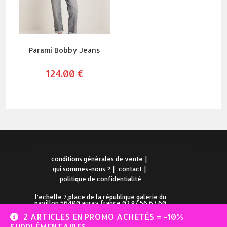
Parami Bobby Jeans
124.00
€
conditions générales de vente
qui sommes-nous ?
contact
politique de confidentialité
l'echelle 7,place de la république galerie du
pavillon 56400 auray france 02.97.56.67.60
2 ARTICLES EN PROMO ACHETÉS = -10%
SUPPLÉMENTAIRES