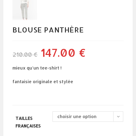
BLOUSE PANTHÈRE
147.00
€
le
le
210.00
€
prix
prix
initial
actuel
était :
est :
210.00 €.
147.00 €.
mieux qu’un tee-shirt !
fantaisie originale et stylée
choisir une option
TAILLES
FRANÇAISES