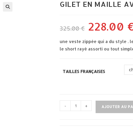
GILET EN MAILLE 
228.00
le
325.00
€
prix
initial
était :
325.00 €.
une veste zippée qui a du style . l
le short rayé assorti ou tout sim
c
TAILLES FRANÇAISES
quantité
-
+
AJOUTER AU PA
de
gilet
en