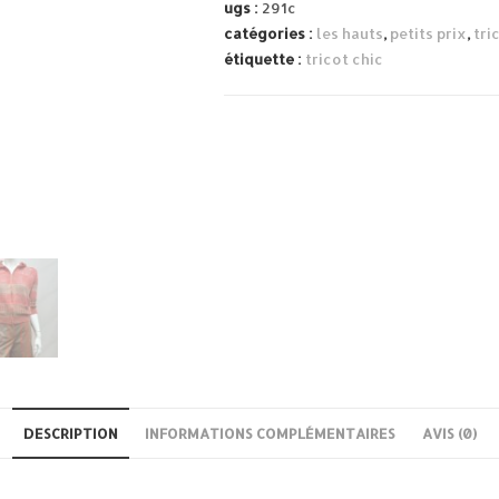
maille
ugs :
291c
avec
catégories :
les hauts
,
petits prix
,
tri
capuche
étiquette :
tricot chic
DESCRIPTION
INFORMATIONS COMPLÉMENTAIRES
AVIS (0)