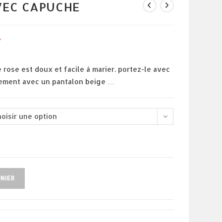
AVEC CAPUCHE
€
le
prix
actuel
est :
228.00 €.
e rose est doux et facile à marier. portez-le avec
plement avec un pantalon beige …
hoisir une option
NIER