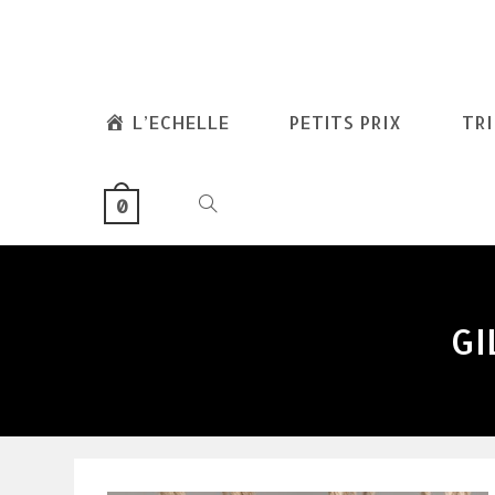
skip
to
content
L’ECHELLE
PETITS PRIX
TR
TOGGLE
0
WEBSITE
GI
SEARCH