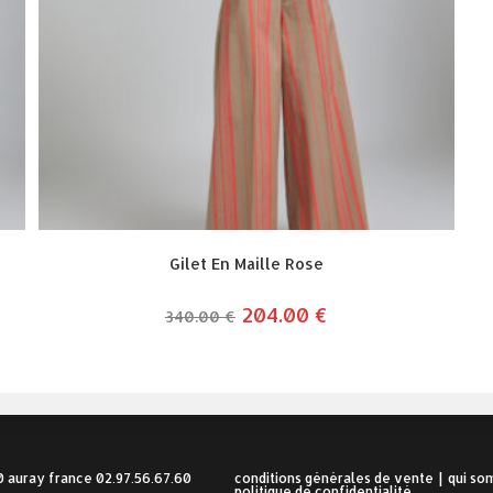
Gilet En Maille Rose
le
204.00
€
le
340.00
€
prix
prix
initial
actuel
était :
est :
340.00 €.
204.00 €.
00 auray france 02.97.56.67.60
conditions générales de vente
qui so
politique de confidentialité