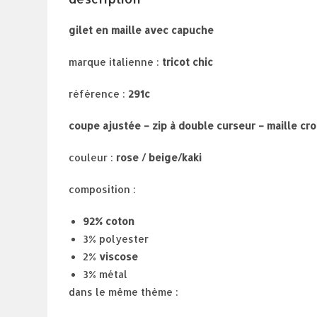
gilet en maille avec capuche
marque italienne :
tricot chic
référence :
291c
coupe ajustée – zip à double curseur – maille cro
couleur :
rose / beige/kaki
composition :
92% coton
3% polyester
2%
viscose
3% métal
dans le même thème :