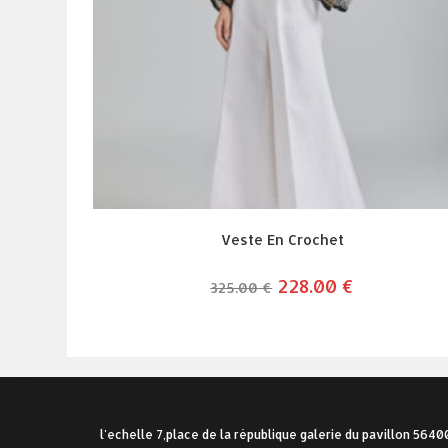
Veste En Crochet
le
228.00
€
le
325.00
€
prix
prix
initial
actuel
était :
est :
325.00 €.
228.00 €.
l'echelle 7,place de la république galerie du pavillon 564