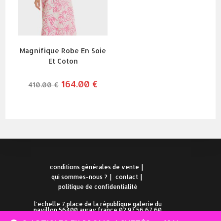
Magnifique Robe En Soie
Et Coton
le
164.00
€
le
410.00
€
prix
prix
initial
actuel
était :
est :
410.00 €.
164.00 €.
conditions générales de vente
qui sommes-nous ?
contact
politique de confidentialité
l'echelle 7,place de la république galerie du
pavillon 56400 auray france 02.97.56.67.60