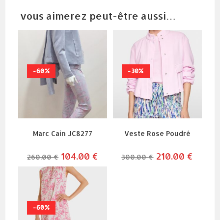
vous aimerez peut-être aussi…
-60%
-30%
Marc Cain JC8277
Veste Rose Poudré
le
104.00
€
le
le
210.00
€
le
260.00
€
300.00
€
prix
prix
prix
prix
initial
actuel
initial
actuel
était :
est :
était :
est :
260.00 €.
104.00 €.
300.00 €.
210.00 
-60%