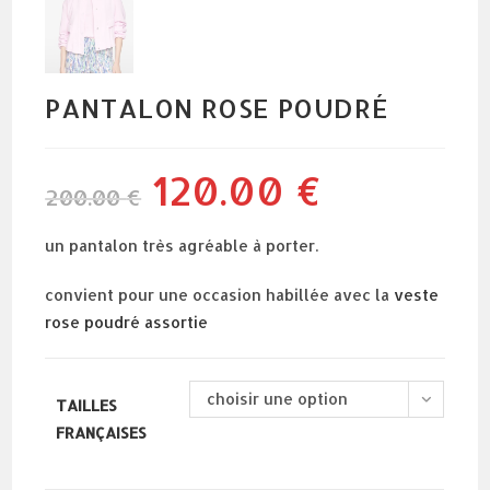
PANTALON ROSE POUDRÉ
120.00
€
le
le
200.00
€
prix
prix
initial
actuel
était :
est :
200.00 €.
120.00 €.
un pantalon très agréable à porter.
convient pour une occasion habillée avec la
veste
rose poudré assortie
choisir une option
TAILLES
FRANÇAISES