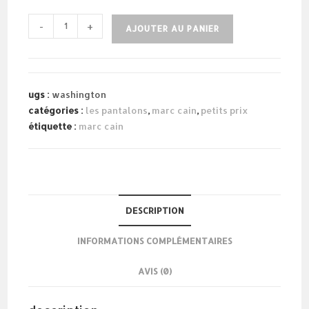
quantité
-
+
AJOUTER AU PANIER
de
pantalon
rose
poudré
ugs :
washington
catégories :
les pantalons
,
marc cain
,
petits prix
étiquette :
marc cain
DESCRIPTION
INFORMATIONS COMPLÉMENTAIRES
AVIS (0)