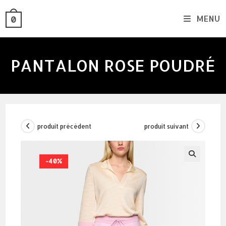
skip
MENU
0
to
content
PANTALON ROSE POUDRÉ
produit précédent
produit suivant
-40%