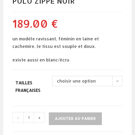
POLO ZIPPÉ NOIR
189.00
€
un modèle ravissant, féminin en laine et
cachemire, le tissu est souple et doux.
existe aussi en blanc/écru
choisir une option
TAILLES
FRANÇAISES
quantité
-
+
AJOUTER AU PANIER
de
polo