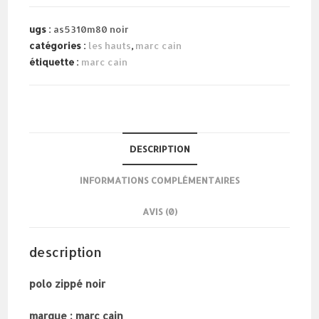
zippé
noir
ugs :
as5310m80 noir
catégories :
les hauts
,
marc cain
étiquette :
marc cain
DESCRIPTION
INFORMATIONS COMPLÉMENTAIRES
AVIS (0)
description
polo zippé noir
marque : marc cain